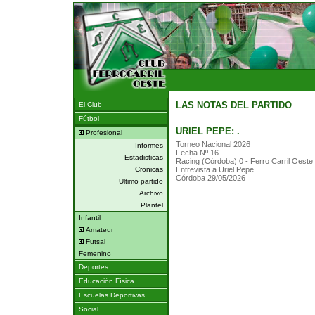
LAS NOTAS DEL PARTIDO
El Club
Fútbol
URIEL PEPE: .
Profesional
Torneo Nacional 2026
Informes
Fecha Nº 16
Estadisticas
Racing (Córdoba) 0 - Ferro Carril Oeste
Cronicas
Entrevista a Uriel Pepe
Córdoba 29/05/2026
Ultimo partido
Archivo
Plantel
Infantil
Amateur
Futsal
Femenino
Deportes
Educación Física
Escuelas Deportivas
Social