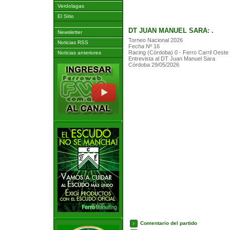
Verdolagas
El Sitio
DT JUAN MANUEL SARA: .
Newsletter
Torneo Nacional 2026
Noticias RSS
Fecha Nº 16
Racing (Córdoba) 0 - Ferro Carril Oeste
Noticias anteriores
Entrevista al DT Juan Manuel Sara
Córdoba 29/05/2026
Comentario del partido