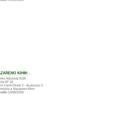
ZARENO KIHM: .
neo Nacional 2026
cha Nº 18
ro Carril Oeste 2 - Acassuso 1
revista a Nazareno Kihm
allito 14/06/2026