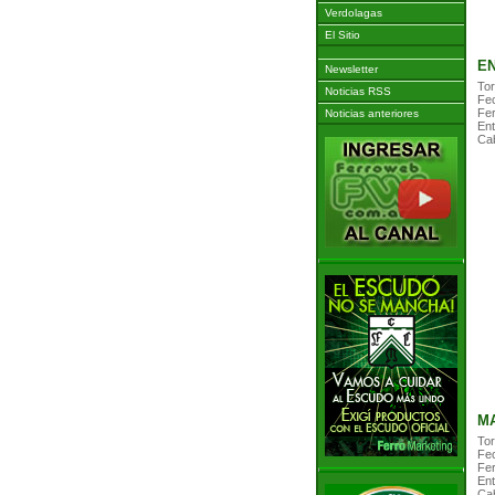
Verdolagas
El Sitio
EN
Newsletter
Tor
Noticias RSS
Fe
Fer
Noticias anteriores
Ent
Cab
MA
Tor
Fe
Fer
Ent
Cab