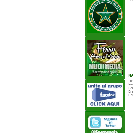
NA
Tor
Fe
Fer
Ent
Cab