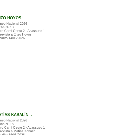
ZO HOYOS: .
neo Nacional 2026
cha Nº 18
ro Carril Oeste 2 - Acassuso 1
revista a Enzo Hoyos
allito 14/06/2026
TÍAS KABALÍN: .
neo Nacional 2026
cha Nº 18
ro Carril Oeste 2 - Acassuso 1
revista a Matías Kabalín
allito 14/06/2026