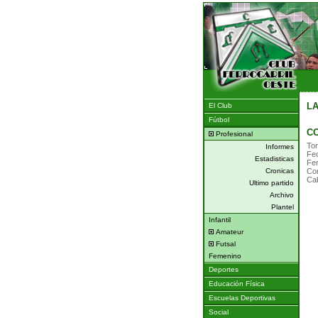
LA
El Club
Fútbol
CO
Profesional
Tor
Informes
Fe
Estadisticas
Fer
Cronicas
Con
Cab
Ultimo partido
Archivo
Plantel
Infantil
Amateur
Futsal
Femenino
Deportes
Educación Física
Escuelas Deportivas
Social