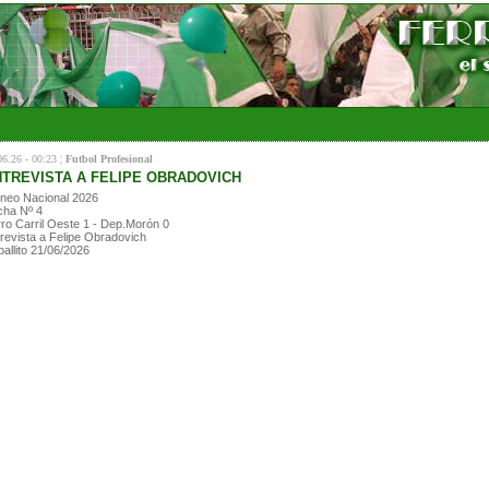
06.26 - 00:23 ¦
Futbol Profesional
TREVISTA A FELIPE OBRADOVICH
neo Nacional 2026
cha Nº 4
ro Carril Oeste 1 - Dep.Morón 0
revista a Felipe Obradovich
allito 21/06/2026