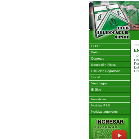
22.
El Club
EN
Fútbol
Tor
Deportes
Fe
Fer
Educación Física
Ent
Escuelas Deportivas
Cab
Social
Verdolagas
El Sitio
Newsletter
Noticias RSS
Noticias anteriores