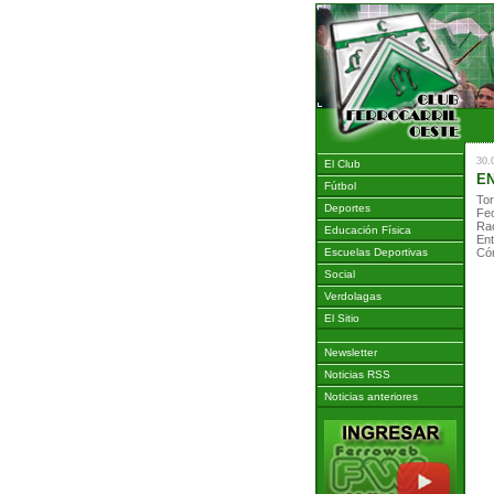
30.
El Club
EN
Fútbol
Tor
Deportes
Fe
Rac
Educación Física
Ent
Escuelas Deportivas
Có
Social
Verdolagas
El Sitio
Newsletter
Noticias RSS
Noticias anteriores